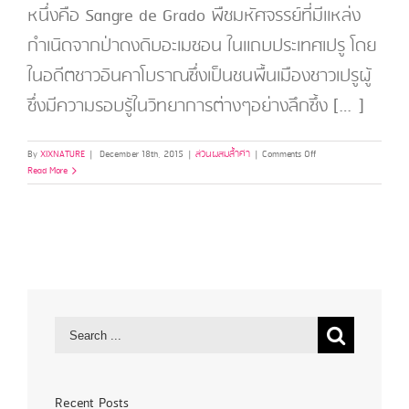
หนึ่งคือ Sangre de Grado พืชมหัศจรรย์ที่มีแหล่ง
กำเนิดจากป่าดงดิบอะเมซอน ในแถบประเทศเปรู โดย
ในอดีตชาวอินคาโบราณซึ่งเป็นชนพื้นเมืองชาวเปรูผู้
ซึ่งมีความรอบรู้ในวิทยาการต่างๆอย่างลึกซึ้ง […]
on
By
XIXNATURE
|
December 18th, 2015
|
ส่วนผสมล้ำค่า
|
Comments Off
เลือด
Read More
มังกร
(Dragon’s
Blood
)
Recent Posts