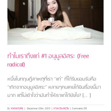
ทำไมเราถึงแก่ #1 อนุมูลอิสระ (Free
radical)
หนึ่งในทฤษฎีสาเหตุที่เรา “แก่” ที่ได้รับยอมรับคือ
“เกิดจากอนุมูลอิสระ” หลายๆคนเคยได้ยินเรื่องนี้มา
มาก แต่ไม่เข้าใจว่ามันทำให้เราแก่ได้ยังไง? […]
on
By
XIXNATURE
|
December 20th, 2015
|
ศาสตร์ชะลอวัย
|
Comments Off