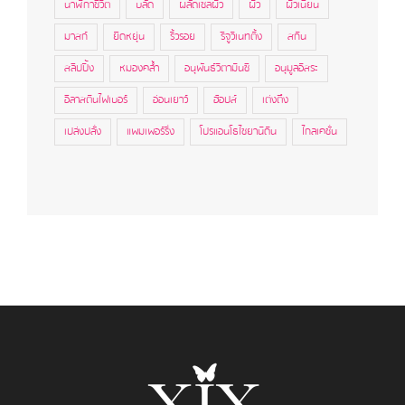
นาฬิกาชีวิต
บลัด
ผลัดเซลผิว
ผิว
ผิวเนียน
มาสก์
ยืดหยุ่น
ริ้วรอย
รีจูวิเนทติ้ง
สกิน
สลีปปิ้ง
หมองคล้ำ
อนุพันธ์วิตามินซี
อนุมูลอิสระ
อีลาสตินไฟเบอร์
อ่อนเยาว์
ฮ้อปส์
เต่งตึง
เปล่งปลั่ง
แพมเพอร์ริ่ง
โปรแอนโธไซยานิดิน
ไกลเคชั่น