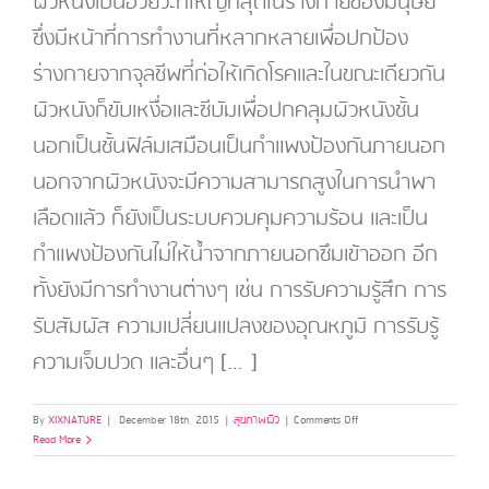
ผิวหนังเป็นอวัยวะที่ใหญ่ที่สุดในร่างกายของมนุษย์
ซึ่งมีหน้าที่การทำงานที่หลากหลายเพื่อปกป้อง
ร่างกายจากจุลชีพที่ก่อให้เกิดโรคและในขณะเดียวกัน
ผิวหนังก็ขับเหงื่อและซีบัมเพื่อปกคลุมผิวหนังชั้น
นอกเป็นชั้นฟิล์มเสมือนเป็นกำแพงป้องกันภายนอก
นอกจากผิวหนังจะมีความสามารถสูงในการนำพา
เลือดแล้ว ก็ยังเป็นระบบควบคุมความร้อน และเป็น
กำแพงป้องกันไม่ให้น้ำจากภายนอกซึมเข้าออก อีก
ทั้งยังมีการทำงานต่างๆ เช่น การรับความรู้สึก การ
รับสัมผัส ความเปลี่ยนแปลงของอุณหภูมิ การรับรู้
ความเจ็บปวด และอื่นๆ […]
on
By
XIXNATURE
|
December 18th, 2015
|
สุขภาพผิว
|
Comments Off
Skin
Read More
เรื่อง
ของ