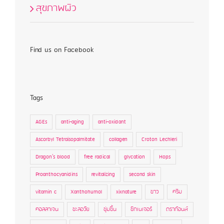
สุขภาพผิว
Find us on Facebook
Tags
AGEs
anti-aging
anti-oxidant
Ascorbyl Tetraisopalmitate
collagen
Croton Lechleri
Dragon's blood
free radical
glycation
Hops
Proanthocyanidins
revitalizing
second skin
vitamin c
Xanthohumol
xixnature
ขาว
ครีม
คอลลาเจน
ชะลอวัย
ชุ่มชื้น
ซิกเนเจอร์
ดราก้อนส์