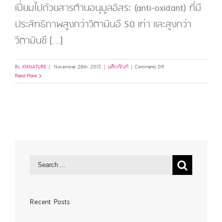
เปี่ยมไปด้วยสารต้านอนุมูลอิสระ (anti-oxidant) ที่มี
ประสิทธิภาพสูงกว่าวิตามินอี 50 เท่า และสูงกว่า
วิตามินซี [...]
on
By
XIXNATURE
|
November 28th, 2015
|
ผลิตภัณฑ์
|
Comments Off
ซิก
Read More
เนเจอร์
ดรา
ก้อน
ส์
บลัด
รี
จู
วิ
เนท
ติ้ง
แฟ
เชีย
ล
ทรีต
Recent Posts
เม้น
ท์