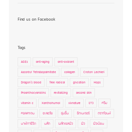
Find us on Facebook
Tags
AGEs
anti-aging
anti-oxidant
Ascorbyl Tetraisopalmitate
collagen
Croton Lechleri
Dragon's blood
free radical
glycation
Hops
Proanthocyanidins
revitalizing
second skin
vitamin c
Xanthohumol
xixnature
ขาว
ครีม
คอลลาเจน
ชะลอวัย
ชุ่มชื้น
ซิกเนเจอร์
ดราก้อนส์
นาฬิกาชีวิต
บลัด
ผลัดเซลผิว
ผิว
ผิวเนียน