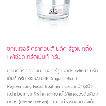
อร์
ริ่ง
สลีป
ปิ้ง
มา
สก์
ซิกเนเจอร์ ดราก้อนส์ บลัด รีจูวิเนทติ้ง
แฟเชียล ทรีตเม้นท์ ครีม
ซิกเนเจอร์ ดราก้อนส์ บลัด รีจูวิเนทติ้ง แฟเชียล ทรีต
เม้นท์ ครีม XIXNATURE Dragon’s Blood
Rejuvenating Facial Treatment Cream บำรุงผิว
หน้าด้วยสารสกัดล้ำค่าจากยางไม้สีแดงของต้นเลือด
มังกร (Croton lechleri) แห่งลุ่มน้ำอะเมซอน ซึ่งเต็ม