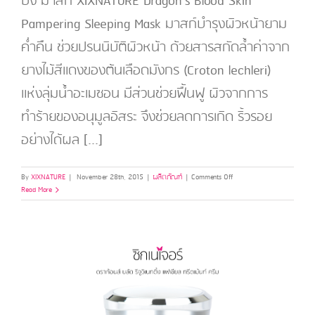
ปิ้ง มาสก์ XIXNATURE Dragon’s Blood Skin
Pampering Sleeping Mask มาสก์บำรุงผิวหน้ายาม
ค่ำคืน ช่วยปรนนิบัติผิวหน้า ด้วยสารสกัดล้ำค่าจาก
ยางไม้สีแดงของต้นเลือดมังกร (Croton lechleri)
แห่งลุ่มน้ำอะเมซอน มีส่วนช่วยฟื้นฟู ผิวจากการ
ทำร้ายของอนุมูลอิสระ จึงช่วยลดการเกิด ริ้วรอย
อย่างได้ผล [...]
on
By
XIXNATURE
|
November 28th, 2015
|
ผลิตภัณฑ์
|
Comments Off
ซิก
Read More
เนเจอร์
ดรา
ก้อน
ส์
บลัด
สกิน
แพ
ม
เพ