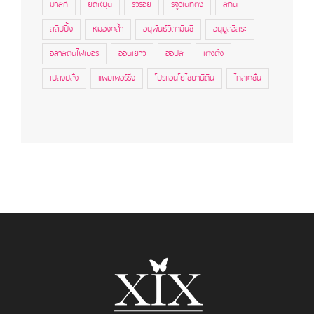
มาสก์
ยืดหยุ่น
ริ้วรอย
รีจูวิเนทติ้ง
สกิน
สลีปปิ้ง
หมองคล้ำ
อนุพันธ์วิตามินซี
อนุมูลอิสระ
อีลาสตินไฟเบอร์
อ่อนเยาว์
ฮ้อปส์
เต่งตึง
เปล่งปลั่ง
แพมเพอร์ริ่ง
โปรแอนโธไซยานิดิน
ไกลเคชั่น