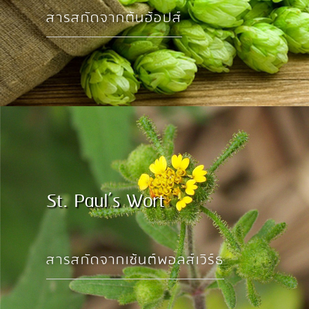
สารสกัดจากต้นฮ้อปส์
St. Paul’s Wort
สารสกัดจากเซ้นต์พอลส์เวิร์ธ