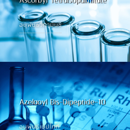
Ascorbyl Tetraisopalmitate
อนุพันธ์วิตามินซี
Azelaoyl Bis-Dipeptide-10
อนุพันธ์เปปไทด์