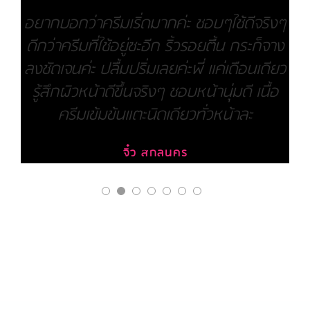
อยากบอกว่าครีมเริ่ดมากค่ะ ชอบๆใช้ดีจริงๆ
ดีกว่าครีมที่ใช้อยู่ซะอีก ริ้วรอยตื้น กระก็จาง
ลงชัดเจนค่ะ ปลื้มปริ่มเลยค่ะพี่ แค่เดือนเดียว
รู้สึกผิวหน้าดีขึ้นจริงๆ ชอบหน้านุ่มดี เนื้อ
ครีมเข้มข้นแตะนิดเดียวทั่วหน้าละ
จิ๋ว สกลนคร