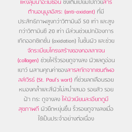
แห่งลุ่มน้ำอะเมซอน
ซึ่งเต็มเปี่ยมไปด้วย
สาร
ต้านอนุมูลอิสระ (anti-oxidant)
ที่มี
ประสิทธิภาพสูงกว่าวิตามินอี 50 เท่า และสูง
กว่าวิตามินซี 20 เท่า มีส่วนช่วยปกป้องการ
เกิดออกซิเดชั่น (oxidation) ในชั้นผิว และช่วย
จัดระเบียบโครงสร้างของคอลลาเจน
(collagen)
ช่วยให้ริ้วรอยดูจางลง ผิวแลดูอ่อน
เยาว์ ผสานคุณค่าของ
สารสกัดจากเซนต์พอ
ลส์เวิรธ์ (St. Paul’s wort)
ที่ช่วยลดเลือนรอย
หมองคล้ำและสีผิวไม่สม่ำเสมอ รอยสิว รอย
ฝ้า กระ ดูจางลง
ให้ผิวเนียนละเอียดดูมี
สุขภาพดี
ผิวยืดหยุ่นขึ้น ริ้วรอยดูจางลงเมื่อ
ใช้เป็นประจำอย่างต่อเนื่อง