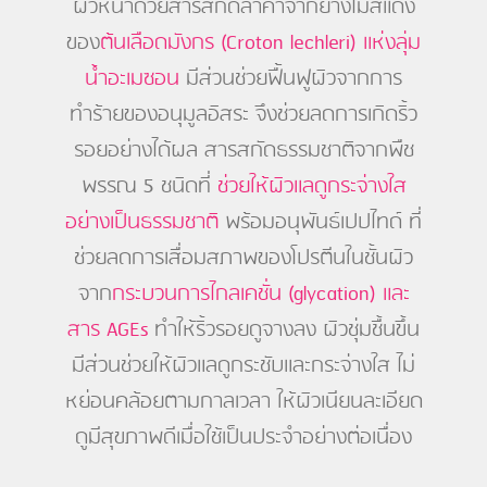
ผิวหน้าด้วยสารสกัดล้ำค่าจากยางไม้สีแดง
ของ
ต้นเลือดมังกร (Croton lechleri) แห่งลุ่ม
น้ำอะเมซอน
มีส่วนช่วยฟื้นฟูผิวจากการ
ทำร้ายของอนุมูลอิสระ จึงช่วยลดการเกิดริ้ว
รอยอย่างได้ผล สารสกัดธรรมชาติจากพืช
พรรณ 5 ชนิดที่
ช่วยให้ผิวแลดูกระจ่างใส
อย่างเป็นธรรมชาติ
พร้อมอนุพันธ์เปปไทด์ ที่
ช่วยลดการเสื่อมสภาพของโปรตีนในชั้นผิว
จาก
กระบวนการไกลเคชั่น (glycation) และ
สาร AGEs
ทำให้ริ้วรอยดูจางลง ผิวชุ่มชื้นขึ้น
มีส่วนช่วยให้ผิวแลดูกระชับและกระจ่างใส ไม่
หย่อนคล้อยตามกาลเวลา ให้ผิวเนียนละเอียด
ดูมีสุขภาพดีเมื่อใช้เป็นประจำอย่างต่อเนื่อง