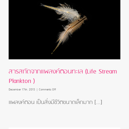
สารสกัดจากแพลงค์ตอนทะเล (Life Stream
Plankton )
on
December 17th, 2015
|
Comments Off
สาร
สกัด
แพลงค์ตอน เป็นสิ่งมีชีวิตขนาดเล็กมาก [...]
จาก
แพ
ลงค์
ตอน
ทะเล