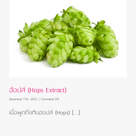
(Life
Stream
Plankton
)
ฮ้อปส์ (Hops Extract)
on
December 17th, 2015
|
Comments Off
ฮ้อ
ปส์
เมื่อพูดถึงต้นฮอปส์ (Hops) [...]
(Hops
Extract)