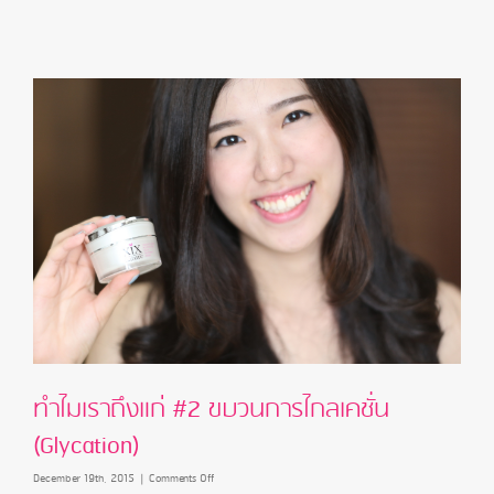
#1
อนุมูล
อิสระ
(Free
radical)
ทำไมเราถึงแก่ #2 ขบวนการไกลเคชั่น
(Glycation)
on
December 19th, 2015
|
Comments Off