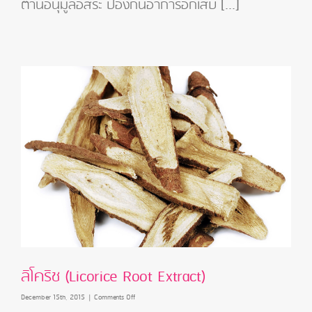
ต้านอนุมูลอิสระ ป้องกันอาการอักเสบ [...]
สกัด
จาก
เมล็ด
มะขาม
(Tamarindus
Seed
Extract)
ลิโคริช (Licorice Root Extract)
on
December 15th, 2015
|
Comments Off
ลิ