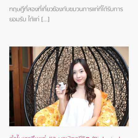
ทำไม
เรา
ทฤษฎีที่สองที่เกี่ยวข้องกับขบวนการแก่ที่ได้รับการ
ถึงแก่
ยอมรับ ได้แก่ [...]
#2
ขบวน
การ
ไกล
เคชั่น
(Glycation)