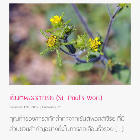
เซ้นต์พอลส์เวิร์ธ (St. Paul’s Wort)
on
December 17th, 2015
|
Comments Off
เซ้นต์
คุณค่าของสารสกัดล้ำค่าจากเซ้นต์พอลส์เวิร์ธ ที่มี
พอ
ลส์เวิร์ธ
ส่วนช่วยสำคัญอย่างยิ่งในการลดเลือนริ้วรอย [...]
(St.
Paul’s