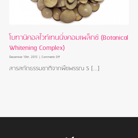
โบทานิคอลไวท์เทนนิ่งคอมเพล็กซ์ (Botanical
Whitening Complex)
on
December 10th, 2015
|
Comments Off
โบ
สารสกัดธรรมชาติจากพืชพรรณ 5 [...]
ทา
นิ
คอล
ไวท์
เท
น
นิ่ง
คอมเพล็กซ์
(Botanical
Whitening
Complex)