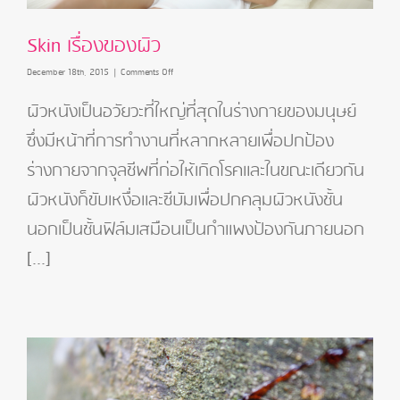
Skin เรื่องของผิว
on
December 18th, 2015
|
Comments Off
Skin
เรื่อง
ผิวหนังเป็นอวัยวะที่ใหญ่ที่สุดในร่างกายของมนุษย์
ของ
ซึ่งมีหน้าที่การทำงานที่หลากหลายเพื่อปกป้อง
ผิว
ร่างกายจากจุลชีพที่ก่อให้เกิดโรคและในขณะเดียวกัน
ผิวหนังก็ขับเหงื่อและซีบัมเพื่อปกคลุมผิวหนังชั้น
นอกเป็นชั้นฟิล์มเสมือนเป็นกำแพงป้องกันภายนอก
[...]