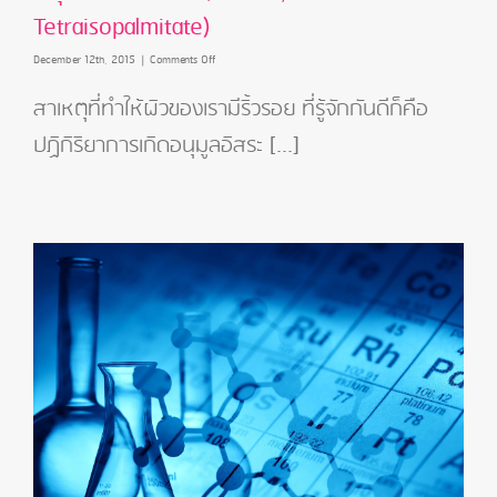
Tetraisopalmitate)
on
December 12th, 2015
|
Comments Off
อนุพันธ์
วิตามิน
สาเหตุที่ทำให้ผิวของเรามีริ้วรอย ที่รู้จักกันดีก็คือ
ซี
ปฏิกิริยาการเกิดอนุมูลอิสระ [...]
(Ascorbyl
Tetraisopalmitate)