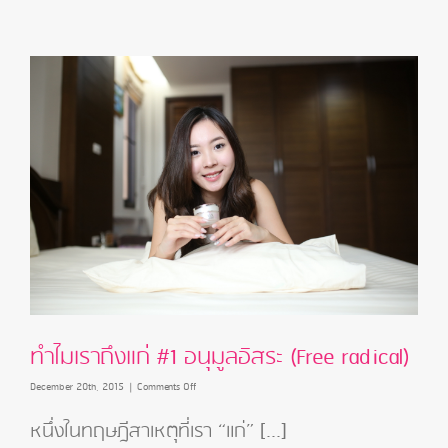
ทำไมเราถึงแก่ #1 อนุมูลอิสระ (Free radical)
on
December 20th, 2015
|
Comments Off
ทำไม
เรา
หนึ่งในทฤษฎีสาเหตุที่เรา “แก่” [...]
ถึงแก่