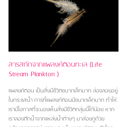
สารสกัดจากแพลงค์ตอนทะเล (Life
Stream Plankton )
แพลงค์ตอน เป็นสิ่งมีชีวิตขนาดเล็กมาก ล่องลอยอยู่
ในกระแสน้ำ การที่แพลงก์ตอนมีขนาดเล็กมาก ทำให้
เรามีโอกาสที่จะมองเห็นสิ่งมีชีวิตกลุ่มนี้ได้น้อย หาก
เราลองตักน้ำจากแหล่งน้ำต่างๆ มาส่องดูด้วย