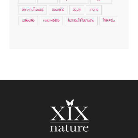
อีลาสตินไฟเบอร์
อ่อนเยาว์
ฮ้อปส์
เต่งตึง
เปล่งปลั่ง
แพมเพอร์ริ่ง
โปรแอนโธไซยานิดิน
ไกลเคชั่น