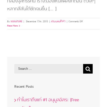
กล้องจุลทรรศน์ เราจะมองเห็นแพลงก์ตอน ตัวใสๆ
หลากสีสันได้ชัดเจนขึ้น […]
on
By
XIXNATURE
|
December 17th, 2015
|
ส่วนผสมล้ำค่า
|
Comments Off
สาร
Read More
สกัด
จาก
แพ
ลงค์
ตอน
ทะเล
(Life
Stream
Plankton
)
Recent Posts
ทำไมเราถึงแก่ #1 อนุมูลอิสระ (Free