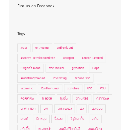
Find us on Facebook
Tags
AGEs
anti-aging
anti-oxidant
Ascorbyl Tetraisopalmitate
collagen
Croton Lechleri
Dragon's blood
free radical
glycation
Hops
Proanthocyanidins
revitalizing
second skin
vitamin c
Xanthohumol
xixnature
ขาว
ครีม
คอลลาเจน
ชะลอวัย
ชุ่มชื้น
ซิกเนเจอร์
ดราก้อนส์
นาฬิกาชีวิต
บลัด
ผลัดเซลผิว
ผิว
ผิวเนียน
มาสก์
ยืดหยุ่น
ริ้วรอย
รีจูวิเนทติ้ง
สกิน
สลีปปิ้ง
หมองคล้ำ
อนุพันธ์วิตามินซี
อนุมูลอิสระ