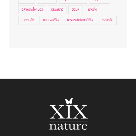
อีลาสตินไฟเบอร์
อ่อนเยาว์
ฮ้อปส์
เต่งตึง
เปล่งปลั่ง
แพมเพอร์ริ่ง
โปรแอนโธไซยานิดิน
ไกลเคชั่น