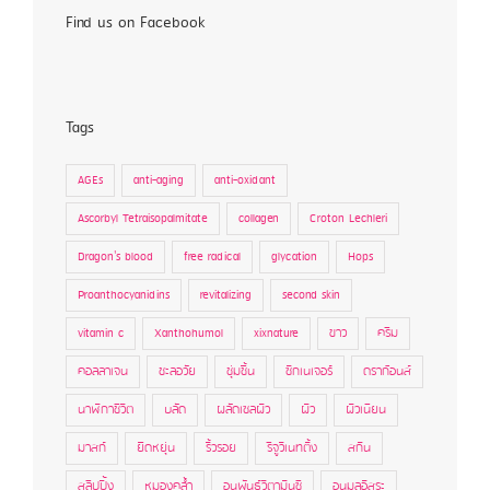
Find us on Facebook
Tags
AGEs
anti-aging
anti-oxidant
Ascorbyl Tetraisopalmitate
collagen
Croton Lechleri
Dragon's blood
free radical
glycation
Hops
Proanthocyanidins
revitalizing
second skin
vitamin c
Xanthohumol
xixnature
ขาว
ครีม
คอลลาเจน
ชะลอวัย
ชุ่มชื้น
ซิกเนเจอร์
ดราก้อนส์
นาฬิกาชีวิต
บลัด
ผลัดเซลผิว
ผิว
ผิวเนียน
มาสก์
ยืดหยุ่น
ริ้วรอย
รีจูวิเนทติ้ง
สกิน
สลีปปิ้ง
หมองคล้ำ
อนุพันธ์วิตามินซี
อนุมูลอิสระ