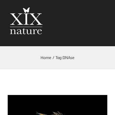
Home
/
Tag:
DNAse