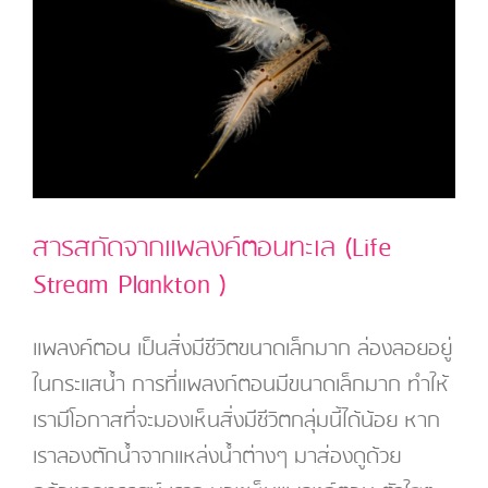
สารสกัดจากแพลงค์ตอนทะเล (Life
Stream Plankton )
แพลงค์ตอน เป็นสิ่งมีชีวิตขนาดเล็กมาก ล่องลอยอยู่
ในกระแสน้ำ การที่แพลงก์ตอนมีขนาดเล็กมาก ทำให้
เรามีโอกาสที่จะมองเห็นสิ่งมีชีวิตกลุ่มนี้ได้น้อย หาก
เราลองตักน้ำจากแหล่งน้ำต่างๆ มาส่องดูด้วย