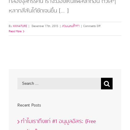
กล้องจุลทรรศน์ เราจะมองเห็นแพลงก์ตอน ตัวใสๆ
หลากสีสันได้ชัดเจนขึ้น […]
on
By
XIXNATURE
|
December 17th, 2015
|
ส่วนผสมล้ำค่า
|
Comments Off
สาร
Read More
สกัด
จาก
แพ
ลงค์
ตอน
ทะเล
(Life
Stream
Plankton
)
Recent Posts
ทำไมเราถึงแก่ #1 อนุมูลอิสระ (Free