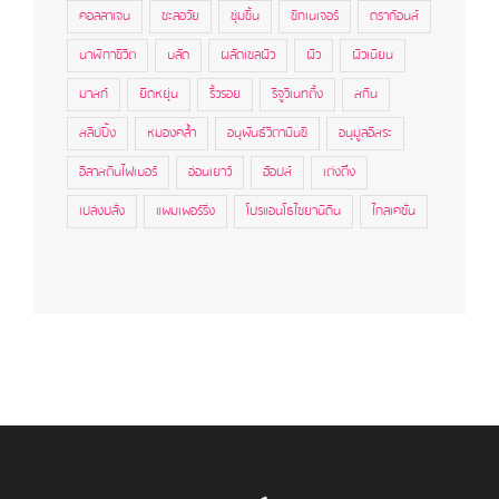
คอลลาเจน
ชะลอวัย
ชุ่มชื้น
ซิกเนเจอร์
ดราก้อนส์
นาฬิกาชีวิต
บลัด
ผลัดเซลผิว
ผิว
ผิวเนียน
มาสก์
ยืดหยุ่น
ริ้วรอย
รีจูวิเนทติ้ง
สกิน
สลีปปิ้ง
หมองคล้ำ
อนุพันธ์วิตามินซี
อนุมูลอิสระ
อีลาสตินไฟเบอร์
อ่อนเยาว์
ฮ้อปส์
เต่งตึง
เปล่งปลั่ง
แพมเพอร์ริ่ง
โปรแอนโธไซยานิดิน
ไกลเคชั่น