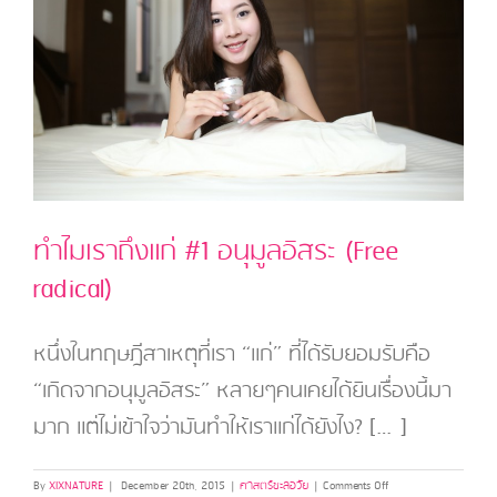
ทำไมเราถึงแก่ #1 อนุมูลอิสระ (Free
radical)
หนึ่งในทฤษฎีสาเหตุที่เรา “แก่” ที่ได้รับยอมรับคือ
“เกิดจากอนุมูลอิสระ” หลายๆคนเคยได้ยินเรื่องนี้มา
มาก แต่ไม่เข้าใจว่ามันทำให้เราแก่ได้ยังไง? […]
on
By
XIXNATURE
|
December 20th, 2015
|
ศาสตร์ชะลอวัย
|
Comments Off