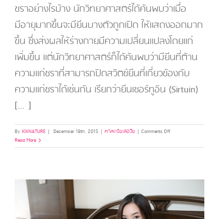
ชราอย่างไรบ้าง นักวิทยาศาสตร์ได้ค้นพบว่าเมื่อ
มีอายุมากขึ้นจะมียีนบางตัวถูกเปิด ให้แสดงออกมาก
ขึ้น ซึ่งส่งผลให้ร่างกายมีความเปลี่ยนแปลงโดยแก่
เพิ่มขึ้น แต่นักวิทยาศาสตร์ก็ได้ค้นพบว่ามียีนที่ต้าน
ความแก่ชราที่สามารถปิดสวิตช์ยีนที่เกี่ยวข้องกับ
ความแก่ชราได้เช่นกัน เรียกว่ายีนเซอร์ทูอิน (Sirtuin)
[…]
on
By
XIXNATURE
|
December 19th, 2015
|
ศาสตร์ชะลอวัย
|
Comments Off
ทำไม
Read More
เรา
ถึงแก่
#3
นาฬิกา
ชีวิต
(Biological
Rhythms)