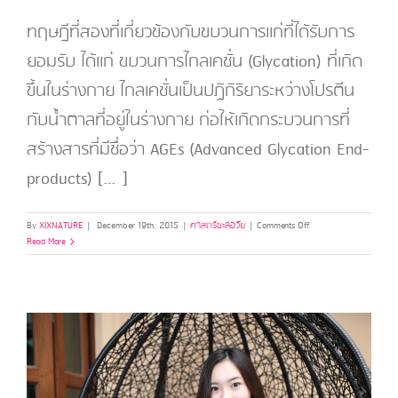
ทฤษฎีที่สองที่เกี่ยวข้องกับขบวนการแก่ที่ได้รับการ
ยอมรับ ได้แก่ ขบวนการไกลเคชั่น (Glycation) ที่เกิด
ขึ้นในร่างกาย ไกลเคชั่นเป็นปฏิกิริยาระหว่างโปรตีน
กับน้ำตาลที่อยู่ในร่างกาย ก่อให้เกิดกระบวนการที่
สร้างสารที่มีชื่อว่า AGEs (Advanced Glycation End-
products) […]
on
By
XIXNATURE
|
December 19th, 2015
|
ศาสตร์ชะลอวัย
|
Comments Off
ทำไม
Read More
เรา
ถึงแก่
#2
ขบวน
การ
ไกล
เคชั่น
(Glycation)