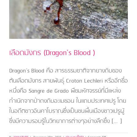
เลือดมังกร (Dragon’s Blood )
Dragon’s Blood คือ สารธรรมชาติจากยางดิบของ
ต้นเลือดมังกร สายพันธุ์ Croton Lechleri หรืออีกชื่อ
หนึ่งคือ Sangre de Grado พืชมหัศจรรย์ที่มีแหล่ง
กำเนิดจากป่าดงดิบอะเมซอน ในแถบประเทศเปรู โดย
ในอดีตชาวอินคาโบราณซึ่งเป็นชนพื้นเมืองชาวเปรูผู้
ซึ่งมีความรอบรู้ในวิทยาการต่างๆอย่างลึกซึ้ง […]
on