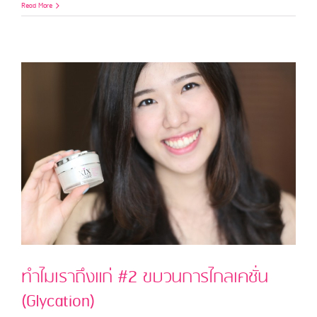
ทำไม
Read More
เรา
ถึงแก่
#1
อนุมูล
อิสระ
(Free
radical)
ทำไมเราถึงแก่ #2 ขบวนการไกลเคชั่น
(Glycation)