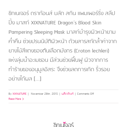
ซิกเนเจอร์ ดราก้อนส์ บลัด สกิน แพมเพอร์ริ่ง สลีป
ปิ้ง มาสก์ XIXNATURE Dragon’s Blood Skin
Pampering Sleeping Mask มาสก์บำรุงผิวหน้ายาม
ค่ำคืน ช่วยปรนนิบัติผิวหน้า ด้วยสารสกัดล้ำค่าจาก
ยางไม้สีแดงของต้นเลือดมังกร (Croton lechleri)
แห่งลุ่มน้ำอะเมซอน มีส่วนช่วยฟื้นฟู ผิวจากการ
ทำร้ายของอนุมูลอิสระ จึงช่วยลดการเกิด ริ้วรอย
อย่างได้ผล [...]
on
By
XIXNATURE
|
November 28th, 2015
|
ผลิตภัณฑ์
|
Comments Off
ซิก
Read More
เนเจอร์
ดรา
ก้อน
ส์
บลัด