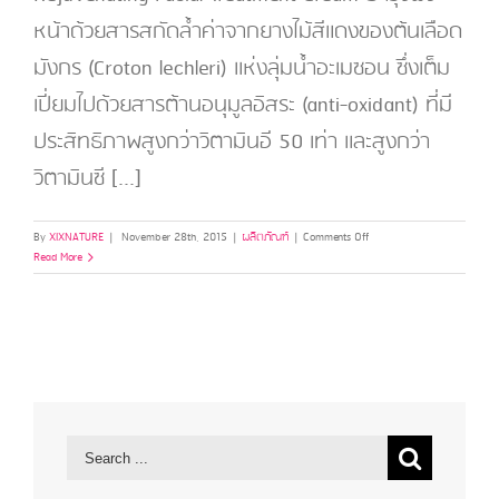
หน้าด้วยสารสกัดล้ำค่าจากยางไม้สีแดงของต้นเลือด
มังกร (Croton lechleri) แห่งลุ่มน้ำอะเมซอน ซึ่งเต็ม
เปี่ยมไปด้วยสารต้านอนุมูลอิสระ (anti-oxidant) ที่มี
ประสิทธิภาพสูงกว่าวิตามินอี 50 เท่า และสูงกว่า
วิตามินซี [...]
on
By
XIXNATURE
|
November 28th, 2015
|
ผลิตภัณฑ์
|
Comments Off
ซิก
Read More
เนเจอร์
ดรา
ก้อน
ส์
บลัด
รี
จู
วิ
เนท
ติ้ง
แฟ
เชีย