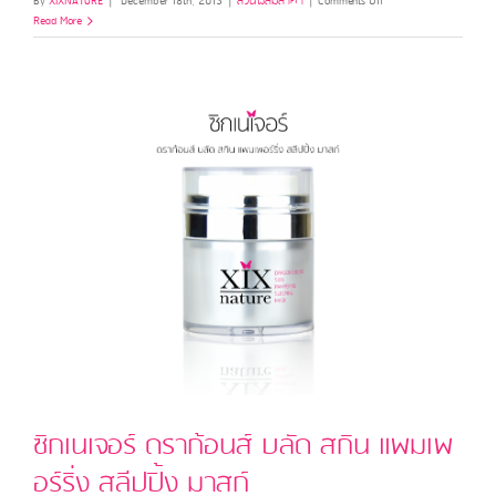
By
XIXNATURE
|
December 18th, 2015
|
ส่วนผสมล้ำค่า
|
Comments Off
เลือด
Read More
มังกร
(Dragon’s
Blood
)
ซิกเนเจอร์ ดราก้อนส์ บลัด สกิน แพมเพ
อร์ริ่ง สลีปปิ้ง มาสก์