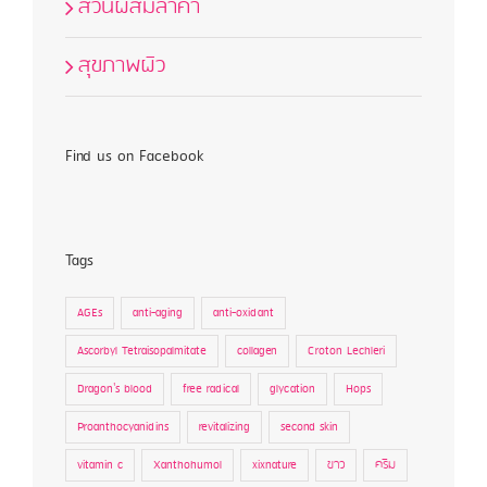
ส่วนผสมล้ำค่า
สุขภาพผิว
Find us on Facebook
Tags
AGEs
anti-aging
anti-oxidant
Ascorbyl Tetraisopalmitate
collagen
Croton Lechleri
Dragon's blood
free radical
glycation
Hops
Proanthocyanidins
revitalizing
second skin
vitamin c
Xanthohumol
xixnature
ขาว
ครีม