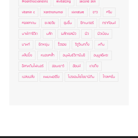
Proanthocyanidins
revitalizing
second skin
vitamin c
Xanthohumol
xixnature
ขาว
ครีม
คอลลาเจน
ชะลอวัย
ชุ่มชื้น
ซิกเนเจอร์
ดราก้อนส์
นาฬิกาชีวิต
บลัด
ผลัดเซลผิว
ผิว
ผิวเนียน
มาสก์
ยืดหยุ่น
ริ้วรอย
รีจูวิเนทติ้ง
สกิน
สลีปปิ้ง
หมองคล้ำ
อนุพันธ์วิตามินซี
อนุมูลอิสระ
อีลาสตินไฟเบอร์
อ่อนเยาว์
ฮ้อปส์
เต่งตึง
เปล่งปลั่ง
แพมเพอร์ริ่ง
โปรแอนโธไซยานิดิน
ไกลเคชั่น