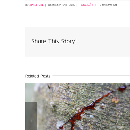
on
By
XIXNATURE
|
December 17th, 2015
|
ส่วนผสมล้ำค่า
|
Comments Off
เซ้นต์
พอ
ลส์เวิร์ธ
(St.
Paul’s
Wort)
Share This Story!
Related Posts