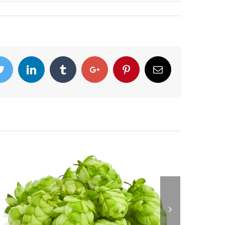
ook
Twitter
Linkedin
Tumblr
Google+
Pinterest
Email