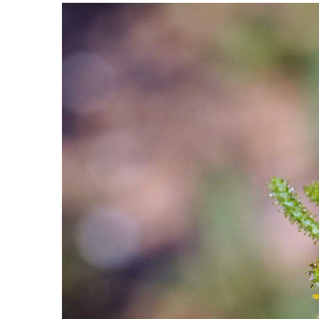
View
Larger
Image