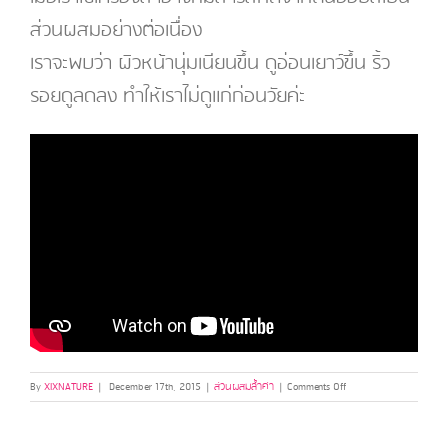
ส่วนผสมอย่างต่อเนื่อง
เราจะพบว่า ผิวหน้านุ่มเนียนขึ้น ดูอ่อนเยาว์ขึ้น ริ้ว
รอยดูลดลง ทำให้เราไม่ดูแก่ก่อนวัยค่ะ
on
By
XIXNATURE
|
December 17th, 2015
|
ส่วนผสมล้ำค่า
|
Comments Off
ฮ้อ
ปส์
(Hops